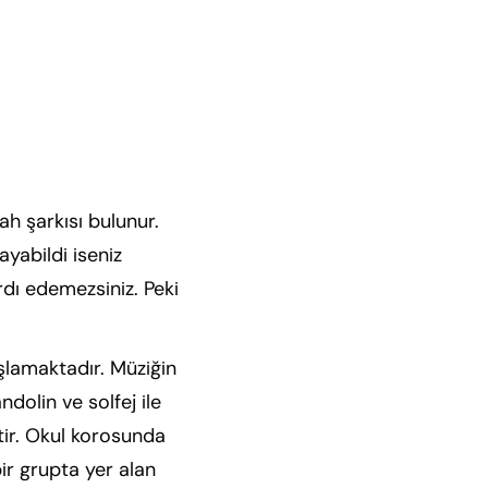
h şarkısı bulunur.
yabildi iseniz
dı edemezsiniz. Peki
aşlamaktadır. Müziğin
dolin ve solfej ile
tir. Okul korosunda
bir grupta yer alan