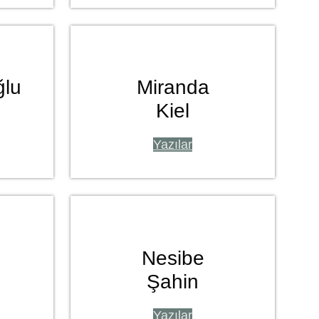
ğlu
Miranda
Kiel
Yazılar
Nesibe
Şahin
Yazılar