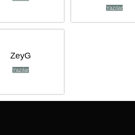
Yazılar
ZeyG
Yazılar