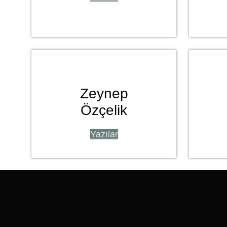
Zeynep
Özçelik
Yazılar