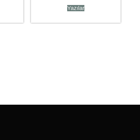
Yazılar