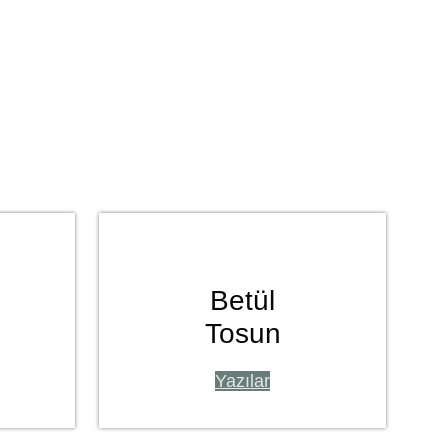
Betül
Tosun
Yazılar