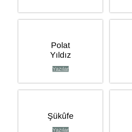
Polat
Yıldız
Yazılar
Şükûfe
Yazılar