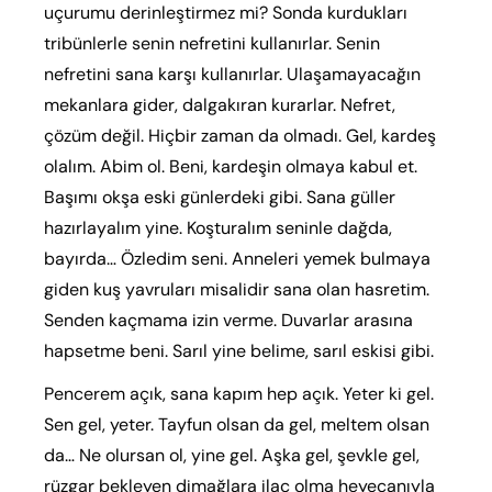
uçurumu derinleştirmez mi? Sonda kurdukları
tribünlerle senin nefretini kullanırlar. Senin
nefretini sana karşı kullanırlar. Ulaşamayacağın
mekanlara gider, dalgakıran kurarlar. Nefret,
çözüm değil. Hiçbir zaman da olmadı. Gel, kardeş
olalım. Abim ol. Beni, kardeşin olmaya kabul et.
Başımı okşa eski günlerdeki gibi. Sana güller
hazırlayalım yine. Koşturalım seninle dağda,
bayırda… Özledim seni. Anneleri yemek bulmaya
giden kuş yavruları misalidir sana olan hasretim.
Senden kaçmama izin verme. Duvarlar arasına
hapsetme beni. Sarıl yine belime, sarıl eskisi gibi.
Pencerem açık, sana kapım hep açık. Yeter ki gel.
Sen gel, yeter. Tayfun olsan da gel, meltem olsan
da… Ne olursan ol, yine gel. Aşka gel, şevkle gel,
rüzgar bekleyen dimağlara ilaç olma heyecanıyla