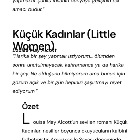
yapmaktır çünkü insanın dünyaya gelişinin tek
amacı budur.”
Küçük Kadınlar (Little
Women)
Louisa May Alcott
“Harika bir şey yapmak istiyorum… ölümden
sonra unutulmayacak, kahramanca ya da harika
bir şey. Ne olduğunu bilmiyorum ama bunun için
gözüm açık ve bir gün hepinizi şaşırtmayı niyet
ediyorum.”
Özet
L
ouisa May Alcott’un sevilen romanı Küçük
Kadınlar, nesiller boyunca okuyucuların kalbini
fethetmiştir. Amerikan İç Savaşı döneminde