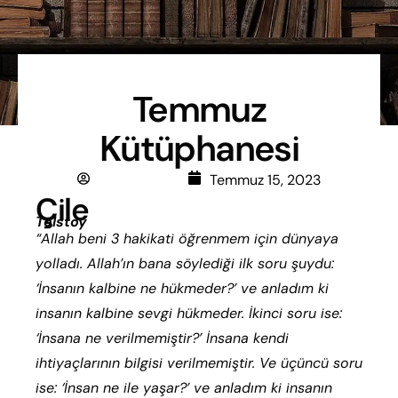
Temmuz
Kütüphanesi
Betül Tosun
Temmuz 15, 2023
Çile
Tolstoy
“Allah beni 3 hakikati öğrenmem için dünyaya
yolladı. Allah’ın bana söylediği ilk soru şuydu:
‘İnsanın kalbine ne hükmeder?’ ve anladım ki
insanın kalbine sevgi hükmeder. İkinci soru ise:
‘İnsana ne verilmemiştir?’ İnsana kendi
ihtiyaçlarının bilgisi verilmemiştir. Ve üçüncü soru
ise: ‘İnsan ne ile yaşar?’ ve anladım ki insanın