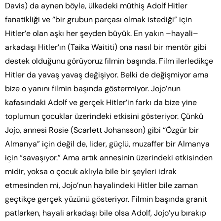
Davis) da aynen böyle, ülkedeki müthiş Adolf Hitler
fanatikliği ve “bir grubun parçası olmak istediği” için
Hitler’e olan aşkı her şeyden büyük. En yakın –hayali–
arkadaşı Hitler’ın (Taika Waititi) ona nasıl bir mentör gibi
destek olduğunu görüyoruz filmin başında. Film ilerledikçe
Hitler da yavaş yavaş değişiyor. Belki de değişmiyor ama
bize o yanını filmin başında göstermiyor. Jojo’nun
kafasındaki Adolf ve gerçek Hitler’in farkı da bize yine
toplumun çocuklar üzerindeki etkisini gösteriyor. Çünkü
Jojo, annesi Rosie (Scarlett Johansson) gibi “Özgür bir
Almanya” için değil de, lider, güçlü, muzaffer bir Almanya
için “savaşıyor.” Ama artık annesinin üzerindeki etkisinden
midir, yoksa o çocuk aklıyla bile bir şeyleri idrak
etmesinden mi, Jojo’nun hayalindeki Hitler bile zaman
geçtikçe gerçek yüzünü gösteriyor. Filmin başında granit
patlarken, hayali arkadaşı bile olsa Adolf, Jojo’yu bırakıp