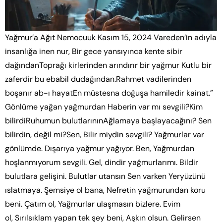
Yağmur’a Ağıt Nemocuuk Kasım 15, 2024 Vareden’in adıyla
insanlığa inen nur, Bir gece yansıyınca kente sibir
dağındanToprağı kirlerinden arındırır bir yağmur Kutlu bir
zaferdir bu ebabil dudağından.Rahmet vadilerinden
boşanır ab-ı hayatEn müstesna doğuşa hamiledir kainat.”
Gönlüme yağan yağmurdan Haberin var mı sevgili?Kim
bilirdiRuhumun bulutlarınınAğlamaya başlayacağını? Sen
bilirdin, değil mi?Sen, Bilir miydin sevgili? Yağmurlar var
gönlümde. Dışarıya yağmur yağıyor. Ben, Yağmurdan
hoşlanmıyorum sevgili. Gel, dindir yağmurlarımı. Bildir
bulutlara gelişini. Bulutlar utansın Sen varken Yeryüzünü
ıslatmaya. Şemsiye ol bana, Nefretin yağmurundan koru
beni. Çatım ol, Yağmurlar ulaşmasın bizlere. Evim
ol, Sırılsıklam yapan tek şey beni, Aşkın olsun. Gelirsen