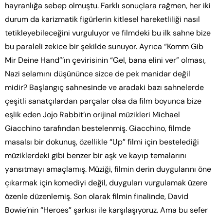
hayranlığa sebep olmuştu. Farklı sonuçlara rağmen, her iki
durum da karizmatik figürlerin kitlesel hareketliliği nasıl
tetikleyebileceğini vurguluyor ve filmdeki bu ilk sahne bize
bu paraleli zekice bir şekilde sunuyor. Ayrıca “Komm Gib
Mir Deine Hand”’ın çevirisinin “Gel, bana elini ver” olması,
Nazi selamını düşününce sizce de pek manidar değil
midir? Başlangıç sahnesinde ve aradaki bazı sahnelerde
çeşitli sanatçılardan parçalar olsa da film boyunca bize
eşlik eden Jojo Rabbit’ın orijinal müzikleri Michael
Giacchino tarafından bestelenmiş. Giacchino, filmde
masalsı bir dokunuş, özellikle “Up” filmi için bestelediği
müziklerdeki gibi benzer bir aşk ve kayıp temalarını
yansıtmayı amaçlamış. Müziği, filmin derin duygularını öne
çıkarmak için komediyi değil, duyguları vurgulamak üzere
özenle düzenlemiş. Son olarak filmin finalinde, David
Bowie’nin “Heroes” şarkısı ile karşılaşıyoruz. Ama bu sefer