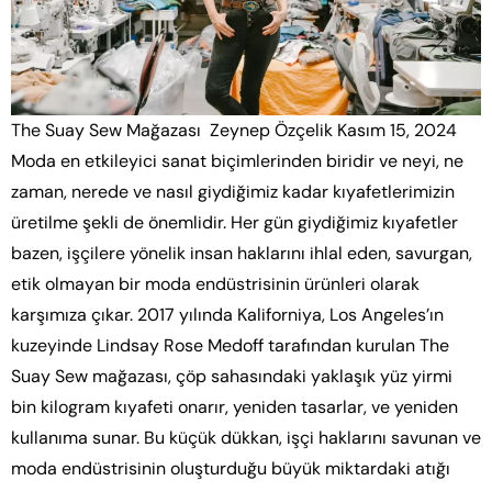
The Suay Sew Mağazası ​ Zeynep Özçelik Kasım 15, 2024
Moda en etkileyici sanat biçimlerinden biridir ve neyi, ne
zaman, nerede ve nasıl giydiğimiz kadar kıyafetlerimizin
üretilme şekli de önemlidir. Her gün giydiğimiz kıyafetler
bazen, işçilere yönelik insan haklarını ihlal eden, savurgan,
etik olmayan bir moda endüstrisinin ürünleri olarak
karşımıza çıkar. 2017 yılında Kaliforniya, Los Angeles’ın
kuzeyinde Lindsay Rose Medoff tarafından kurulan The
Suay Sew mağazası, çöp sahasındaki yaklaşık yüz yirmi
bin kilogram kıyafeti onarır, yeniden tasarlar, ve yeniden
kullanıma sunar. Bu küçük dükkan, işçi haklarını savunan ve
moda endüstrisinin oluşturduğu büyük miktardaki atığı