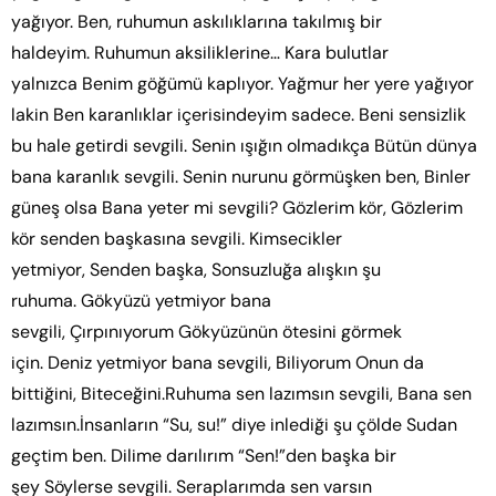
yağıyor. Ben, ruhumun askılıklarına takılmış bir
haldeyim. Ruhumun aksiliklerine… Kara bulutlar
yalnızca Benim göğümü kaplıyor. Yağmur her yere yağıyor
lakin Ben karanlıklar içerisindeyim sadece. Beni sensizlik
bu hale getirdi sevgili. Senin ışığın olmadıkça Bütün dünya
bana karanlık sevgili. Senin nurunu görmüşken ben, Binler
güneş olsa Bana yeter mi sevgili? Gözlerim kör, Gözlerim
kör senden başkasına sevgili. Kimsecikler
yetmiyor, Senden başka, Sonsuzluğa alışkın şu
ruhuma. Gökyüzü yetmiyor bana
sevgili, Çırpınıyorum Gökyüzünün ötesini görmek
için. Deniz yetmiyor bana sevgili, Biliyorum Onun da
bittiğini, Biteceğini.Ruhuma sen lazımsın sevgili, Bana sen
lazımsın.İnsanların “Su, su!” diye inlediği şu çölde Sudan
geçtim ben. Dilime darılırım “Sen!”den başka bir
şey Söylerse sevgili. Seraplarımda sen varsın