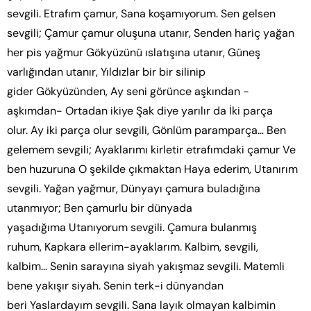
sevgili. Etrafım çamur, Sana koşamıyorum. Sen gelsen
sevgili; Çamur çamur oluşuna utanır, Senden hariç yağan
her pis yağmur Gökyüzünü ıslatışına utanır, Güneş
varlığından utanır, Yıldızlar bir bir silinip
gider Gökyüzünden, Ay seni görünce aşkından -
aşkımdan- Ortadan ikiye Şak diye yarılır da İki parça
olur. Ay iki parça olur sevgili, Gönlüm paramparça… Ben
gelemem sevgili; Ayaklarımı kirletir etrafımdaki çamur Ve
ben huzuruna O şekilde çıkmaktan Haya ederim, Utanırım
sevgili. Yağan yağmur, Dünyayı çamura buladığına
utanmıyor; Ben çamurlu bir dünyada
yaşadığıma Utanıyorum sevgili. Çamura bulanmış
ruhum, Kapkara ellerim-ayaklarım. Kalbim, sevgili,
kalbim… Senin sarayına siyah yakışmaz sevgili. Matemli
bene yakışır siyah. Senin terk-i dünyandan
beri Yaslardayım sevgili. Sana layık olmayan kalbimin