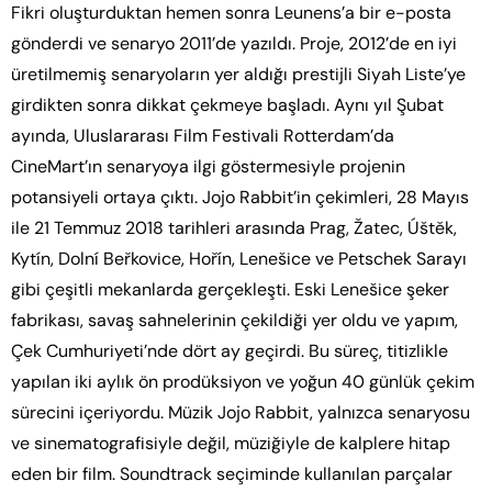
Fikri oluşturduktan hemen sonra Leunens’a bir e-posta
gönderdi ve senaryo 2011’de yazıldı. Proje, 2012’de en iyi
üretilmemiş senaryoların yer aldığı prestijli Siyah Liste’ye
girdikten sonra dikkat çekmeye başladı. Aynı yıl Şubat
ayında, Uluslararası Film Festivali Rotterdam’da
CineMart’ın senaryoya ilgi göstermesiyle projenin
potansiyeli ortaya çıktı. Jojo Rabbit’in çekimleri, 28 Mayıs
ile 21 Temmuz 2018 tarihleri arasında Prag, Žatec, Úštěk,
Kytín, Dolní Beřkovice, Hořín, Lenešice ve Petschek Sarayı
gibi çeşitli mekanlarda gerçekleşti. Eski Lenešice şeker
fabrikası, savaş sahnelerinin çekildiği yer oldu ve yapım,
Çek Cumhuriyeti’nde dört ay geçirdi. Bu süreç, titizlikle
yapılan iki aylık ön prodüksiyon ve yoğun 40 günlük çekim
sürecini içeriyordu. Müzik Jojo Rabbit, yalnızca senaryosu
ve sinematografisiyle değil, müziğiyle de kalplere hitap
eden bir film. Soundtrack seçiminde kullanılan parçalar