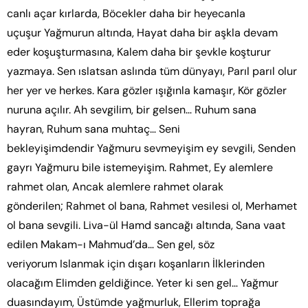
canlı açar kırlarda, Böcekler daha bir heyecanla
uçuşur Yağmurun altında, Hayat daha bir aşkla devam
eder koşuşturmasına, Kalem daha bir şevkle koşturur
yazmaya. Sen ıslatsan aslında tüm dünyayı, Parıl parıl olur
her yer ve herkes. Kara gözler ışığınla kamaşır, Kör gözler
nuruna açılır. Ah sevgilim, bir gelsen… Ruhum sana
hayran, Ruhum sana muhtaç… Seni
bekleyişimdendir Yağmuru sevmeyişim ey sevgili, Senden
gayrı Yağmuru bile istemeyişim. Rahmet, Ey alemlere
rahmet olan, Ancak alemlere rahmet olarak
gönderilen; Rahmet ol bana, Rahmet vesilesi ol, Merhamet
ol bana sevgili. Liva-ül Hamd sancağı altında, Sana vaat
edilen Makam-ı Mahmud’da… Sen gel, söz
veriyorum Islanmak için dışarı koşanların İlklerinden
olacağım Elimden geldiğince. Yeter ki sen gel… Yağmur
duasındayım, Üstümde yağmurluk, Ellerim toprağa