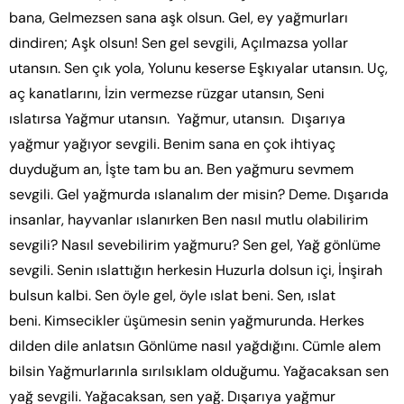
bana, Gelmezsen sana aşk olsun. Gel, ey yağmurları
dindiren; Aşk olsun! Sen gel sevgili, Açılmazsa yollar
utansın. Sen çık yola, Yolunu keserse Eşkıyalar utansın. Uç,
aç kanatlarını, İzin vermezse rüzgar utansın, Seni
ıslatırsa Yağmur utansın. Yağmur, utansın. Dışarıya
yağmur yağıyor sevgili. Benim sana en çok ihtiyaç
duyduğum an, İşte tam bu an. Ben yağmuru sevmem
sevgili. Gel yağmurda ıslanalım der misin? Deme. Dışarıda
insanlar, hayvanlar ıslanırken Ben nasıl mutlu olabilirim
sevgili? Nasıl sevebilirim yağmuru? Sen gel, Yağ gönlüme
sevgili. Senin ıslattığın herkesin Huzurla dolsun içi, İnşirah
bulsun kalbi. Sen öyle gel, öyle ıslat beni. Sen, ıslat
beni. Kimsecikler üşümesin senin yağmurunda. Herkes
dilden dile anlatsın Gönlüme nasıl yağdığını. Cümle alem
bilsin Yağmurlarınla sırılsıklam olduğumu. Yağacaksan sen
yağ sevgili. Yağacaksan, sen yağ. Dışarıya yağmur