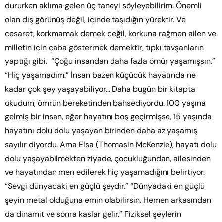
dururken aklıma gelen üç taneyi söyleyebilirim. Önemli
olan dış görünüş değil, içinde taşıdığın yürektir. Ve
cesaret, korkmamak demek değil, korkuna rağmen ailen ve
milletin için çaba göstermek demektir, tıpkı tavşanların
yaptığı gibi. “Çoğu insandan daha fazla ömür yaşamışsın.”
“Hiç yaşamadım.” İnsan bazen küçücük hayatında ne
kadar çok şey yaşayabiliyor… Daha bugün bir kitapta
okudum, ömrün bereketinden bahsediyordu. 100 yaşına
gelmiş bir insan, eğer hayatını boş geçirmişse, 15 yaşında
hayatını dolu dolu yaşayan birinden daha az yaşamış
sayılır diyordu. Ama Elsa (Thomasin McKenzie), hayatı dolu
dolu yaşayabilmekten ziyade, çocukluğundan, ailesinden
ve hayatından men edilerek hiç yaşamadığını belirtiyor.
“Sevgi dünyadaki en güçlü şeydir.” “Dünyadaki en güçlü
şeyin metal olduğuna emin olabilirsin. Hemen arkasından
da dinamit ve sonra kaslar gelir.” Fiziksel şeylerin