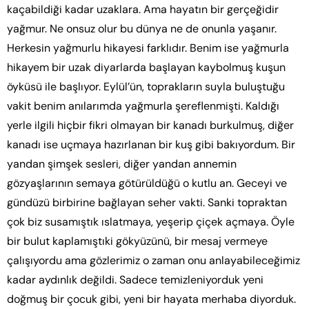
kaçabildiği kadar uzaklara. Ama hayatın bir gerçeğidir
yağmur. Ne onsuz olur bu dünya ne de onunla yaşanır.
Herkesin yağmurlu hikayesi farklıdır. Benim ise yağmurla
hikayem bir uzak diyarlarda başlayan kaybolmuş kuşun
öyküsü ile başlıyor. Eylül’ün, toprakların suyla buluştuğu
vakit benim anılarımda yağmurla şereflenmişti. Kaldığı
yerle ilgili hiçbir fikri olmayan bir kanadı burkulmuş, diğer
kanadı ise uçmaya hazırlanan bir kuş gibi bakıyordum. Bir
yandan şimşek sesleri, diğer yandan annemin
gözyaşlarının semaya götürüldüğü o kutlu an. Geceyi ve
gündüzü birbirine bağlayan seher vakti. Sanki topraktan
çok biz susamıştık ıslatmaya, yeşerip çiçek açmaya. Öyle
bir bulut kaplamıştıki gökyüzünü, bir mesaj vermeye
çalışıyordu ama gözlerimiz o zaman onu anlayabileceğimiz
kadar aydınlık değildi. Sadece temizleniyorduk yeni
doğmuş bir çocuk gibi, yeni bir hayata merhaba diyorduk.