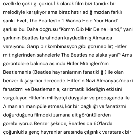
özellikle çok ilgi çekici. İlk olarak film bizi tanıdık bir
melodiyle karşılıyor ama biraz hatırladığımızdan farklı
sanki. Evet, The Beatles’in “I Wanna Hold Your Hand”
şarkısı bu. Daha doğrusu “Komm Gib Mir Deine Hand,” yani
şarkının Beatles tarafından kaydedilmiş Almanca
versiyonu. Garip bir kombinasyon gibi görünebilir; Hitler
mitinglerinden sahnelerle The Beatles ne alaka yani? Ama
görüntülere bakınca aslında Hitler Mitingleri’nin
Beatlemania (Beatles hayranlarının fanatikliği) ile olan
benzerlik şaşırtıcı derecede. Hitler’ın Nazi Almanyası’ndaki
fanatizmi ve Beatlemania, karizmatik liderliğin etkisini
vurguluyor. Hitler’ın milliyetçi duygular ve propaganda ile
Almanları manipüle etmesi, kör bir bağlılığı ve fanatizmi
doğurduğunu filmdeki zamana ait görüntülerden
görebiliyoruz. Benzer şekilde, Beatles da 60’larda
çoğunlukla genç hayranlar arasında çılgınlık yaratarak bir