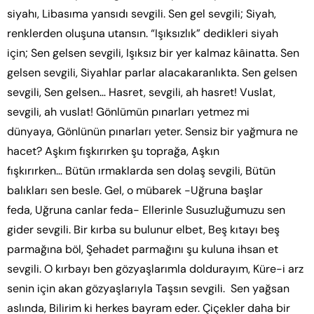
siyahı, Libasıma yansıdı sevgili. Sen gel sevgili; Siyah,
renklerden oluşuna utansın. “Işıksızlık” dedikleri siyah
için; Sen gelsen sevgili, Işıksız bir yer kalmaz kâinatta. Sen
gelsen sevgili, Siyahlar parlar alacakaranlıkta. Sen gelsen
sevgili, Sen gelsen… Hasret, sevgili, ah hasret! Vuslat,
sevgili, ah vuslat! Gönlümün pınarları yetmez mi
dünyaya, Gönlünün pınarları yeter. Sensiz bir yağmura ne
hacet? Aşkım fışkırırken şu toprağa, Aşkın
fışkırırken… Bütün ırmaklarda sen dolaş sevgili, Bütün
balıkları sen besle. Gel, o mübarek -Uğruna başlar
feda, Uğruna canlar feda- Ellerinle Susuzluğumuzu sen
gider sevgili. Bir kırba su bulunur elbet, Beş kıtayı beş
parmağına böl, Şehadet parmağını şu kuluna ihsan et
sevgili. O kırbayı ben gözyaşlarımla doldurayım, Küre-i arz
senin için akan gözyaşlarıyla Taşsın sevgili. Sen yağsan
aslında, Bilirim ki herkes bayram eder. Çiçekler daha bir