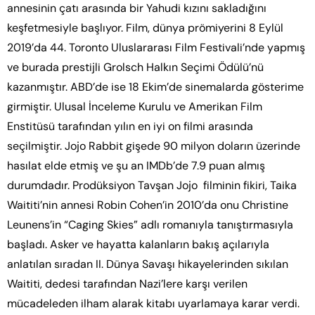
annesinin çatı arasında bir Yahudi kızını sakladığını
keşfetmesiyle başlıyor. Film, dünya prömiyerini 8 Eylül
2019’da 44. Toronto Uluslararası Film Festivali’nde yapmış
ve burada prestijli Grolsch Halkın Seçimi Ödülü’nü
kazanmıştır. ABD’de ise 18 Ekim’de sinemalarda gösterime
girmiştir. Ulusal İnceleme Kurulu ve Amerikan Film
Enstitüsü tarafından yılın en iyi on filmi arasında
seçilmiştir. Jojo Rabbit gişede 90 milyon doların üzerinde
hasılat elde etmiş ve şu an IMDb’de 7.9 puan almış
durumdadır. Prodüksiyon Tavşan Jojo filminin fikiri, Taika
Waititi’nin annesi Robin Cohen’in 2010’da onu Christine
Leunens’in “Caging Skies” adlı romanıyla tanıştırmasıyla
başladı. Asker ve hayatta kalanların bakış açılarıyla
anlatılan sıradan II. Dünya Savaşı hikayelerinden sıkılan
Waititi, dedesi tarafından Nazi’lere karşı verilen
mücadeleden ilham alarak kitabı uyarlamaya karar verdi.