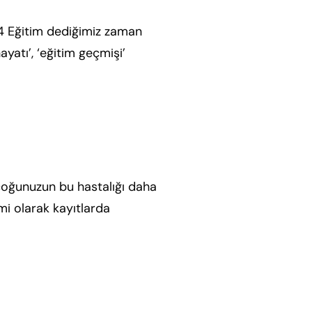
24 Eğitim dediğimiz zaman
ayatı’, ‘eğitim geçmişi’
Daha
çoğunuzun bu hastalığı daha
mi olarak kayıtlarda
Daha