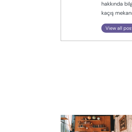
hakkında bil
kaçış mekanı
View all pos