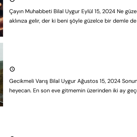
Çayın Muhabbeti Bilal Uygur Eylül 15, 2024 Ne güze
aklınıza gelir, der ki beni şöyle güzelce bir demle de
Daha fazla oku.
Gecikmeli Varış
15 Ağustos 2024
Gecikmeli Varış Bilal Uygur Ağustos 15, 2024 Sonu
heyecan. En son eve gitmemin üzerinden iki ay ge
Daha fazla oku.
Humboldt ve Eğitim İdeali