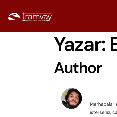
Yazar:
Author
Bilal Uygur
Merhabalar e
isterseniz, ç