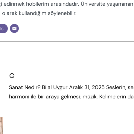
gi edinmek hobilerim arasındadır. Üniversite yaşamımın
 olarak kullandığım söylenebilir.
ts
Sanat Nedir?
31 Aralık 2025
Sanat Nedir? Bilal Uygur Aralık 31, 2025 Seslerin, 
harmoni ile bir araya gelmesi: müzik. Kelimelerin da
fazla oku.
Raf Üzerine Düşünceler