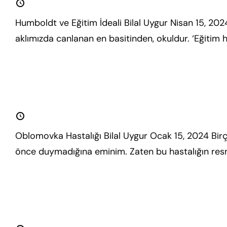
15 Nisan 2024
Humboldt ve Eğitim İdeali Bilal Uygur Nisan 15, 20
aklımızda canlanan en basitinden, okuldur. ‘Eğitim h
fazla oku.
Oblomovka Hastalığı
15 Ocak 2024
Oblomovka Hastalığı Bilal Uygur Ocak 15, 2024 Bir
önce duymadığına eminim. Zaten bu hastalığın res
fazla oku.
Farklı Kapılar