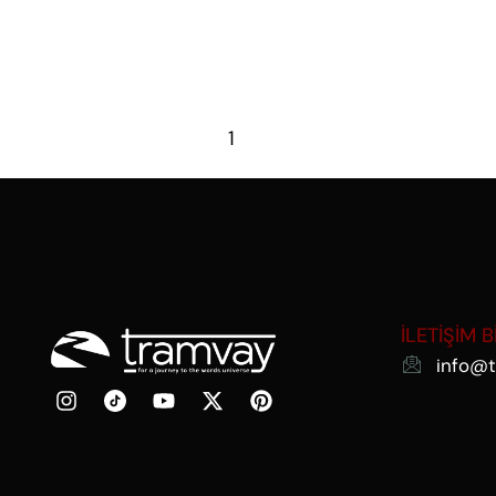
1
2
Sonraki
İLETİŞİM B
info@t