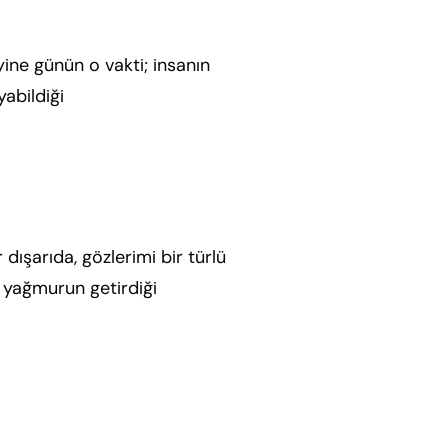
 yine günün o vakti; insanın
yabildiği
Daha fazla oku.
ışarıda, gözlerimi bir türlü
 yağmurun getirdiği
Daha