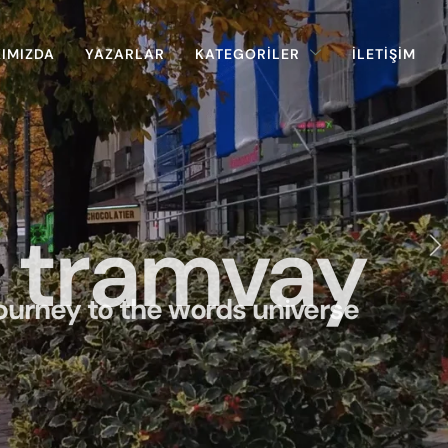
IMIZDA
YAZARLAR
KATEGORİLER
İLETİŞİM
tramvay
journey to the words universe