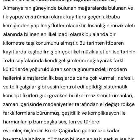
Almanya’nın güneyinde bulunan mağaralarda bulunan ve
ilk yapay enstrüman olarak kayıtlara geçen akbaba
kemiğinden yapılmış flütler olacaktır. İnsanlığın müzik aleti
alanında bilinen en ilkel icadı olarak bu alanda bir
kilometre taşı konumunu almıştır. Bu tarihten itibaren
kayıtlarda keşfedilmiş bir çok ilkel müzik aletleri ise tarihin
tozlu sayfalarında kendi gelişimlerini sağlayarak farklı
kültürlerde yoğurulduktan sonra günümüzdeki modern
hallerini almışlardır. İlk başlarda daha çok vurmalı, nefesli,
ve telli çalgılar gibi sesin kontrol edilebildiği sistematik
konsept fikirleri gibi gözüken bu ilkel müzik enstrümanları,
zaman içerisinde medeniyetler tarafından el değiştirdikçe
farklı formlara bürünmüş, çeşitlilik ve komplikasyon ile
harmanlanıp bambaşka ses, ton ve türlere
evrimleşmişlerdir. Bronz Çağından günümüze kadar
hayatta kalabilmiş, dünyanın bilinen en eski şarkısı ise bir