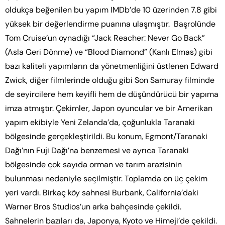
oldukça beğenilen bu yapım IMDb’de 10 üzerinden 7.8 gibi
yüksek bir değerlendirme puanına ulaşmıştır. Başrolünde
Tom Cruise’un oynadığı “Jack Reacher: Never Go Back”
(Asla Geri Dönme) ve “Blood Diamond” (Kanlı Elmas) gibi
bazı kaliteli yapımların da yönetmenliğini üstlenen Edward
Zwick, diğer filmlerinde olduğu gibi Son Samuray filminde
de seyircilere hem keyifli hem de düşündürücü bir yapıma
imza atmıştır. Çekimler, Japon oyuncular ve bir Amerikan
yapım ekibiyle Yeni Zelanda’da, çoğunlukla Taranaki
bölgesinde gerçekleştirildi. Bu konum, Egmont/Taranaki
Dağı’nın Fuji Dağı’na benzemesi ve ayrıca Taranaki
bölgesinde çok sayıda orman ve tarım arazisinin
bulunması nedeniyle seçilmiştir. Toplamda on üç çekim
yeri vardı. Birkaç köy sahnesi Burbank, California’daki
Warner Bros Studios’un arka bahçesinde çekildi.
Sahnelerin bazıları da, Japonya, Kyoto ve Himeji’de çekildi.