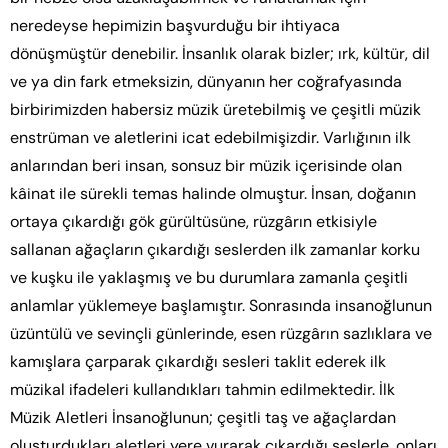
neredeyse hepimizin başvurduğu bir ihtiyaca
dönüşmüştür denebilir. İnsanlık olarak bizler; ırk, kültür, dil
ve ya din fark etmeksizin, dünyanın her coğrafyasında
birbirimizden habersiz müzik üretebilmiş ve çeşitli müzik
enstrüman ve aletlerini icat edebilmişizdir. Varlığının ilk
anlarından beri insan, sonsuz bir müzik içerisinde olan
kâinat ile sürekli temas halinde olmuştur. İnsan, doğanın
ortaya çıkardığı gök gürültüsüne, rüzgârın etkisiyle
sallanan ağaçların çıkardığı seslerden ilk zamanlar korku
ve kuşku ile yaklaşmış ve bu durumlara zamanla çeşitli
anlamlar yüklemeye başlamıştır. Sonrasında insanoğlunun
üzüntülü ve sevinçli günlerinde, esen rüzgârın sazlıklara ve
kamışlara çarparak çıkardığı sesleri taklit ederek ilk
müzikal ifadeleri kullandıkları tahmin edilmektedir. İlk
Müzik Aletleri İnsanoğlunun; çeşitli taş ve ağaçlardan
oluşturdukları aletleri yere vurarak çıkardığı seslerle, onları