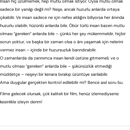
İnsan hiç üzülmemek, hep mutlu olmak istiyor. Oysa mutlu olmak
sadece bir yanılgı değil mi? Neşe, ancak huzurlu anlarda ortaya
çıkabilir. Ve insan sadece ne için nefes aldığını biliyorsa her ânında
huzurlu olabilir, hüzünlü anlarda bile. Öbür türlü insan bazen mutlu
olması “gereken” anlarda bile – çünkü her şey mükemmeldir, hiçbir
sorun yoktur, ve başka bir zaman olsa o ânı yaşamak için nelerini
vermez insan – içinde bir huzursuzluk barındırabilir.
O zamanlarda da zannımca insan kendi üstüne gitmemeli, ve o
mutlu olması “gereken” anlarda bile – şükürsüzlük etmediği
müddetçe – neşeyi bir kenara bırakıp üzüntüye sarılabilir.
Ama duygular gerçekten kontrol edilebilir mi? Bence asıl soru bu.
Filme gelecek olursak, çok kaliteli bir film, henüz izlemediyseniz
kesinlikle izleyin derim!
Yanıtla