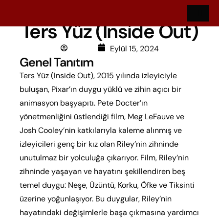
Ters Yüz (Inside Out)
Polat
Eylül 15, 2024
Genel Tanıtım
Ters Yüz (Inside Out), 2015 yılında izleyiciyle
buluşan, Pixar’ın duygu yüklü ve zihin açıcı bir
animasyon başyapıtı. Pete Docter’ın
yönetmenliğini üstlendiği film, Meg LeFauve ve
Josh Cooley’nin katkılarıyla kaleme alınmış ve
izleyicileri genç bir kız olan Riley’nin zihninde
unutulmaz bir yolculuğa çıkarıyor. Film, Riley’nin
zihninde yaşayan ve hayatını şekillendiren beş
temel duygu: Neşe, Üzüntü, Korku, Öfke ve Tiksinti
üzerine yoğunlaşıyor. Bu duygular, Riley’nin
hayatındaki değişimlerle başa çıkmasına yardımcı