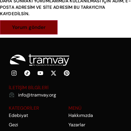
DAHA SONRAKI YORUMLARIMDA KULLANILMASI IÇIN ADIM, E-
POSTA ADRESIM VE SITE ADRESIM BU TARAYICIYA
KAYDEDILSIN.
İLETİŞİM BİLGİLERİ
info@tramvay.org
KATEGORİLER
MENÜ
Edebiyat
Hakkımızda
Gezi
Yazarlar