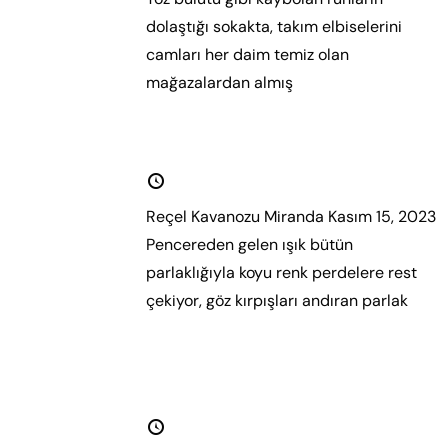
dolaştığı sokakta, takım elbiselerini
camları her daim temiz olan
mağazalardan almış
Daha fazla oku.
Reçel Kavanozu
15 Kasım 2023
Reçel Kavanozu Miranda Kasım 15, 2023
Pencereden gelen ışık bütün
parlaklığıyla koyu renk perdelere rest
çekiyor, göz kırpışları andıran parlak
Daha fazla oku.
Beyaz Gece
15 Ekim 2023