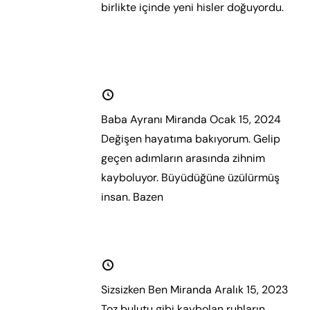
birlikte içinde yeni hisler doğuyordu.
Daha fazla oku.
Baba Ayranı
15 Ocak 2024
Baba Ayranı Miranda Ocak 15, 2024
Değişen hayatıma bakıyorum. Gelip
geçen adımların arasında zihnim
kayboluyor. Büyüdüğüne üzülürmüş
insan. Bazen
Daha fazla oku.
Sizsizken Ben
15 Aralık 2023
Sizsizken Ben Miranda Aralık 15, 2023
Toz bulutu gibi kaybolan ruhların