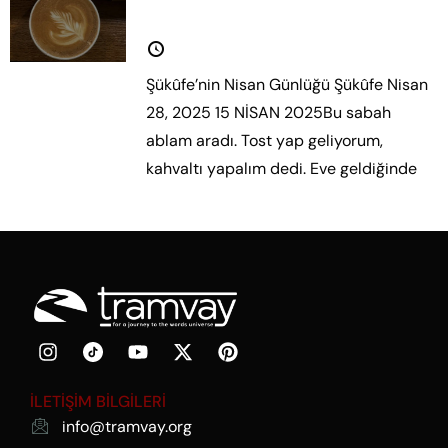
Şükûfe’nin Nisan Günlüğü
28 Nisan 2025
Şükûfe’nin Nisan Günlüğü Şükûfe Nisan
28, 2025 15 NİSAN 2025Bu sabah
ablam aradı. Tost yap geliyorum,
kahvaltı yapalım dedi. Eve geldiğinde
Daha fazla oku.
İLETİŞİM BİLGİLERİ
info@tramvay.org