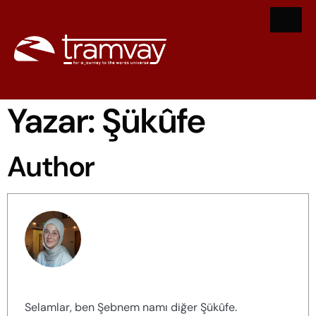
Yazar:
Şükûfe
Author
Şükûfe
Selamlar, ben Şebnem namı diğer Şükûfe.