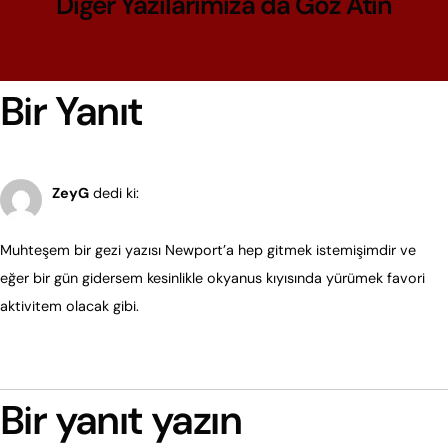
Diğer Yazılarımıza da Göz Atın​
Bir Yanıt
17 Ağustos 2023, 5:52 am
ZeyG
dedi ki:
Muhteşem bir gezi yazısı Newport’a hep gitmek istemişimdir ve
eğer bir gün gidersem kesinlikle okyanus kıyısında yürümek favori
aktivitem olacak gibi.
Yanıtla
Bir yanıt yazın